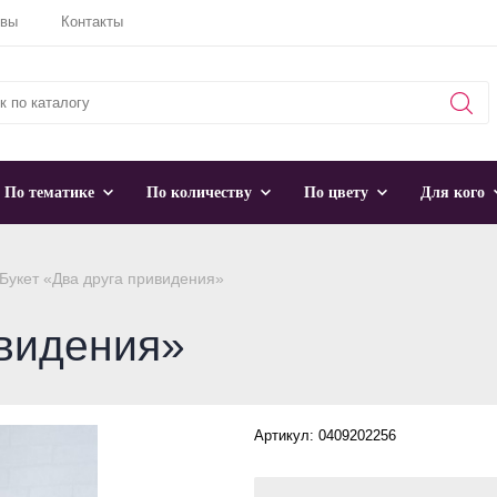
ывы
Контакты
По тематике
По количеству
По цвету
Для кого
Букет «Два друга привидения»
ивидения»
Артикул: 0409202256