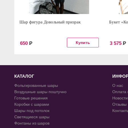
Шар фигура Довольный призрак
Букет «К
650
Р
3 575
Р
КАТАЛОГ
ИНФО
Фольгированные шары
О нас
Воздушные шары поштучно
Оплата 
Готовые решения
Новости
Коробки с шарами
Отзывы
Шары под потолок
Контакт
Светящиеся шары
Фонтаны из шаров