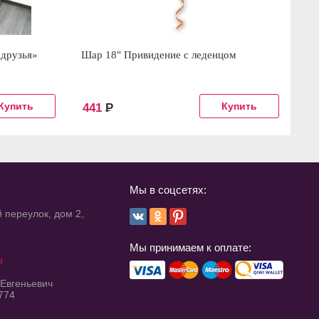
 друзья»
Шар 18" Привидение с леденцом
Бу
441
Р
2
Мы в соцсетях:
 переулок, дом 2,
Мы принимаем к оплате:
u
 Евгеньевич
774