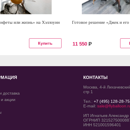
онфеты или жизнь» на Хэллоуин
Готовое решение «Джек и его
11 550
Р
РМАЦИЯ
КОНТАКТЫ
Москва, 4-й Лихачевский
стр 1
и доставка
 и акции
Тел.:
+7 (495) 128-28-75
E-mail:
sale@flyballoon.r
ы
ИП Игнатьев Александр
ОГРНИП 321527500088
ИНН 521001596401