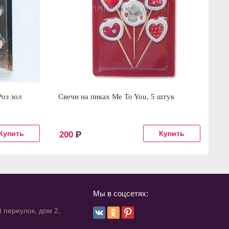
Роз зол
Свечи на пиках Me To You, 5 штук
200
Р
Мы в соцсетях:
 переулок, дом 2,