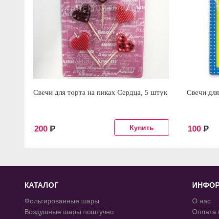
Свечи для торта на пиках Сердца, 5 штук
Свечи для
200
Р
100
Р
КАТАЛОГ
ИНФО
Фольгированные шары
О нас
Воздушные шары поштучно
Оплата 