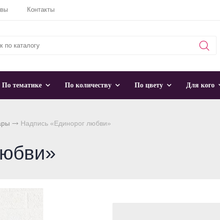
ывы
Контакты
По тематике
По количеству
По цвету
Для кого
ары
Надпись «Единорог любви»
любви»