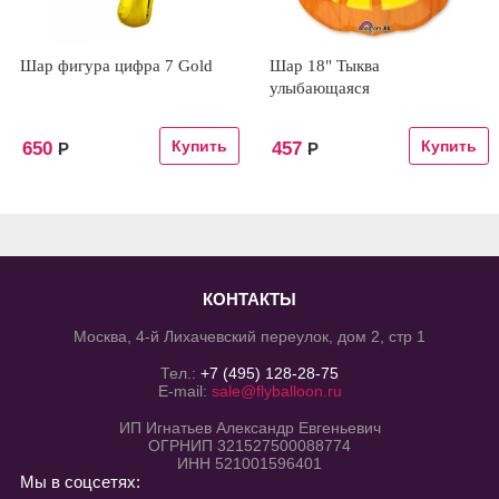
Шар фигура цифра 7 Gold
Шар 18" Тыква
улыбающаяся
650
457
Р
Р
КОНТАКТЫ
Москва, 4-й Лихачевский переулок, дом 2, стр 1
Тел.:
+7 (495) 128-28-75
E-mail:
sale@flyballoon.ru
ИП Игнатьев Александр Евгеньевич
ОГРНИП 321527500088774
ИНН 521001596401
Мы в соцсетях: