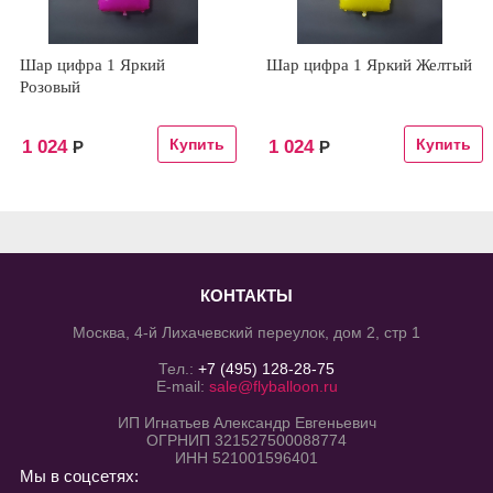
Шар цифра 1 Яркий
Шар цифра 1 Яркий Желтый
Розовый
1 024
1 024
Р
Р
КОНТАКТЫ
Москва, 4-й Лихачевский переулок, дом 2, стр 1
Тел.:
+7 (495) 128-28-75
E-mail:
sale@flyballoon.ru
ИП Игнатьев Александр Евгеньевич
ОГРНИП 321527500088774
ИНН 521001596401
Мы в соцсетях: