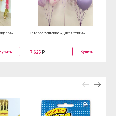
нцесса»
Готовое решение «Дикая птица»
Ко
7 625
Р
5