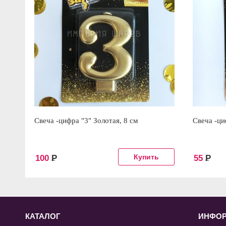
Свеча -цифра "3" Золотая, 8 см
Свеча -ци
100
Р
55
Р
КАТАЛОГ
ИНФО