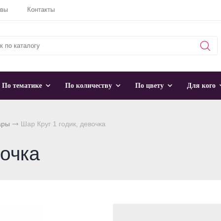
ывы
Контакты
По тематике
По количеству
По цвету
Для кого
ары
Шар Круг 1 годик, девочка
вочка