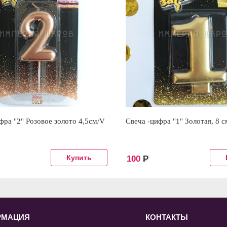
фра "2" Розовое золото 4,5см/V
Свеча -цифра "1" Золотая, 8 с
100
Р
РМАЦИЯ
КОНТАКТЫ