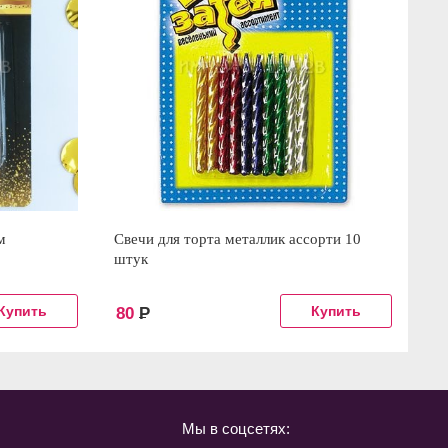
м
Свечи для торта металлик ассорти 10
Св
штук
80
Р
2
Мы в соцсетях: