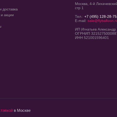
Москва, 4-й Лихачевский
стр 1
и доставка
 и акции
Тел.:
+7 (495) 128-28-75
E-mail:
sale@flyballoon.r
ы
ИП Игнатьев Александр
ОГРНИП 321527500088
ИНН 521001596401
ставкой
в Москве