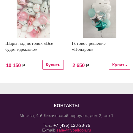
Шары под потолок «Все
Готовое решение
будет идеально»
«Подарок»
10 150
2 650
Р
Р
КОНТАКТЫ
Москва, 4-й Лихачевский переулок, дом 2, стр 1
Тел.:
+7 (495) 128-28-75
E-mail:
sale@flyballoon.ru