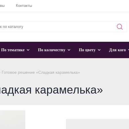
ывы
Контакты
По тематике
По количеству
По цвету
Для кого
Готовое решение «Сладкая карамелька»
ладкая карамелька»