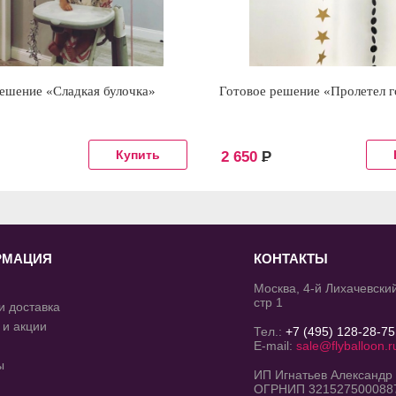
ешение «Сладкая булочка»
Готовое решение «Пролетел г
2 650
Р
РМАЦИЯ
КОНТАКТЫ
Москва, 4-й Лихачевский
стр 1
и доставка
 и акции
Тел.:
+7 (495) 128-28-75
E-mail:
sale@flyballoon.r
ы
ИП Игнатьев Александр
ОГРНИП 321527500088