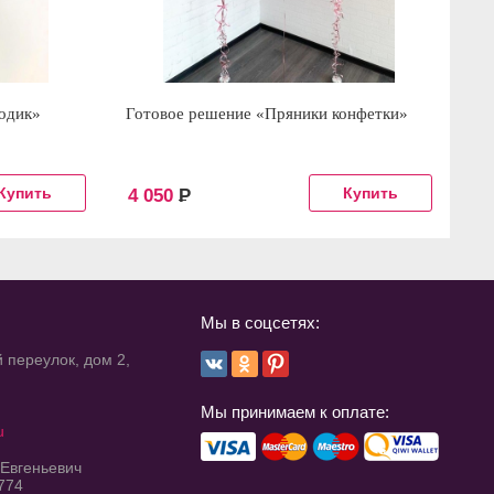
одик»
Готовое решение «Пряники конфетки»
Го
4 050
Р
1
Мы в соцсетях:
 переулок, дом 2,
Мы принимаем к оплате:
u
 Евгеньевич
774