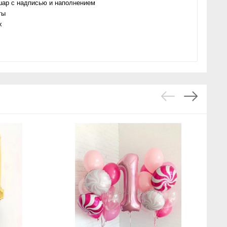
шар с надписью и наполнением
еты
х