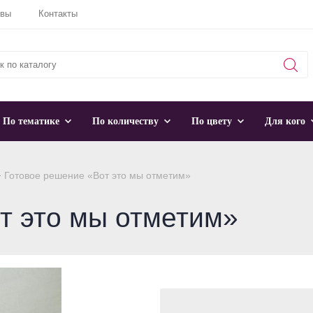
ывы
Контакты
По тематике
По количеству
По цвету
Для кого
Готовое решение «Вот это мы отметим»
т это мы отметим»