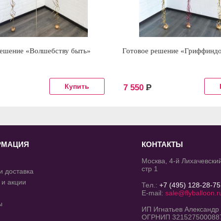
решение «Волшебству быть»
Готовое решение «Гриффинд
7 550
Р
РМАЦИЯ
КОНТАКТЫ
Москва, 4-й Лихачевский
стр 1
и доставка
 и акции
Тел.:
+7 (495) 128-28-75
E-mail:
sale@flyballoon.r
ы
ИП Игнатьев Александр
ОГРНИП 321527500088