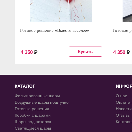
Готовое решение «Вместе веселее»
Готовое 
4 350
Р
4 350
Р
КАТАЛОГ
ИНФО
Фольгированные шары
О нас
Воздушные шары поштучно
Оплата 
Готовые решения
Новости
Коробки с шарами
Отзывы
Шары под потолок
Контакт
Светящиеся шары