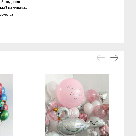
ый леденец
чный человечек
золотая