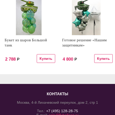
Букет из шаров Большой
Готовое решение «Нашим
танк
защитникам»
2 788
4 800
Р
Р
КОНТАКТЫ
Москва, 4-й Лихачевский переулок, дом 2, стр 1
Тел.:
+7 (495) 128-28-75
E-mail:
sale@flyballoon.ru