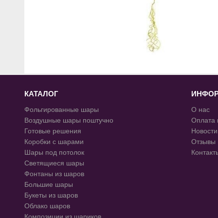
КАТАЛОГ
ИНФО
Фольгированные шары
О нас
Воздушные шары поштучно
Оплата 
Готовые решения
Новости
Коробки с шарами
Отзывы
Шары под потолок
Контакт
Светящиеся шары
Фонтаны из шаров
Большие шары
Букеты из шаров
Облако шаров
Композиции из шариков