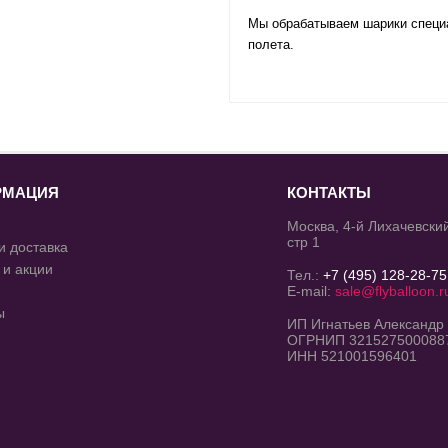
Мы обрабатываем шарики специал
полета.
РМАЦИЯ
КОНТАКТЫ
Москва, 4-й Лихачевский
стр 1
и доставка
 и акции
Тел.:
+7 (495) 128-28-75
E-mail:
sale@flyballoon.r
ы
ИП Игнатьев Александр
ОГРНИП 321527500088
ИНН 521001596401