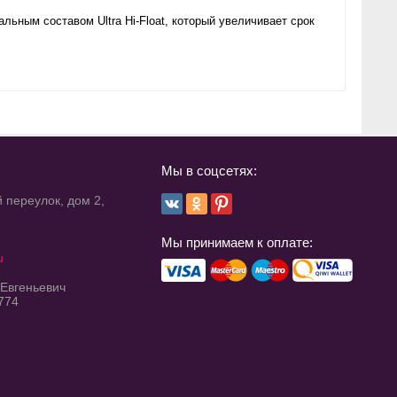
ьным составом Ultra Hi-Float, который увеличивает срок
Мы в соцсетях:
 переулок, дом 2,
Мы принимаем к оплате:
u
 Евгеньевич
774