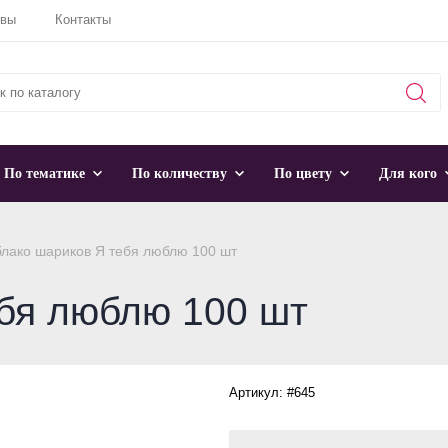
ывы
Контакты
По тематике
По количеству
По цвету
Для кого
лако шариков Я тебя люблю 100 шт
бя люблю 100 шт
Артикул: #645