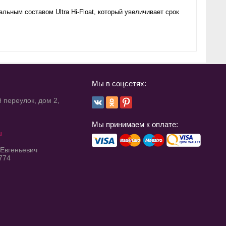
ьным составом Ultra Hi-Float, который увеличивает срок
Мы в соцсетях:
 переулок, дом 2,
Мы принимаем к оплате:
u
 Евгеньевич
774