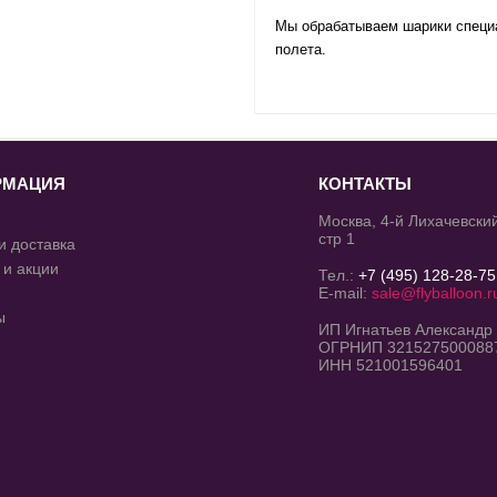
Мы обрабатываем шарики специал
полета.
РМАЦИЯ
КОНТАКТЫ
Москва, 4-й Лихачевский
стр 1
и доставка
 и акции
Тел.:
+7 (495) 128-28-75
E-mail:
sale@flyballoon.r
ы
ИП Игнатьев Александр
ОГРНИП 321527500088
ИНН 521001596401