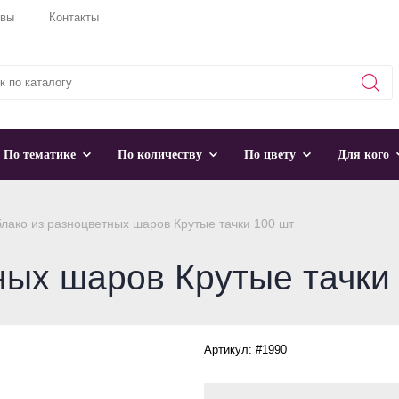
ывы
Контакты
По тематике
По количеству
По цвету
Для кого
лако из разноцветных шаров Крутые тачки 100 шт
ных шаров Крутые тачки
Артикул: #1990