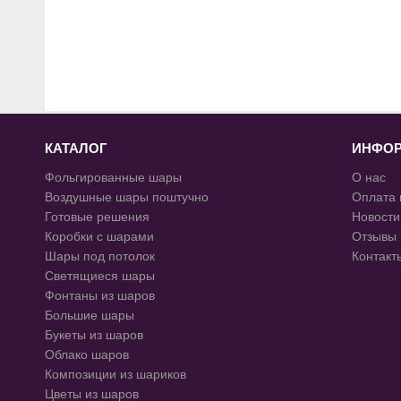
КАТАЛОГ
ИНФО
Фольгированные шары
О нас
Воздушные шары поштучно
Оплата 
Готовые решения
Новости
Коробки с шарами
Отзывы
Шары под потолок
Контакт
Светящиеся шары
Фонтаны из шаров
Большие шары
Букеты из шаров
Облако шаров
Композиции из шариков
Цветы из шаров