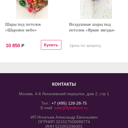
Шары под потолок
Воздушные шары под
«Шаровое небо»
потолок «Яркие звезды»
10 850
Р
Цена по запросу
КОНТАКТЫ
Москва, 4-й Лихачевский переулок, дом 2, стр 1
Тел.:
+7 (495) 128-28-75
E-mail:
sale@flyballoon.ru
ИП Игнатьев Александр Евгеньевич
ОГРНИП 321527500088774
ИНН 521001596401