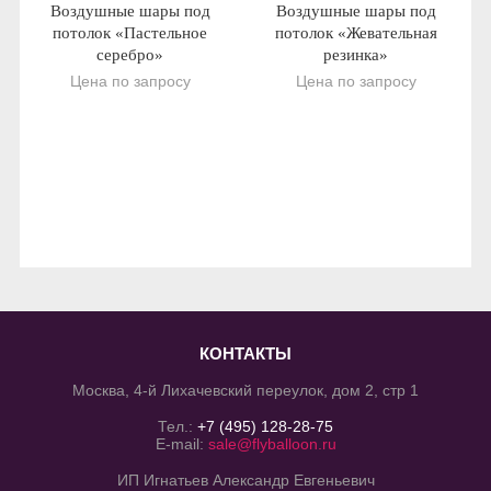
Воздушные шары под
Воздушные шары под
потолок «Пастельное
потолок «Жевательная
серебро»
резинка»
Цена по запросу
Цена по запросу
КОНТАКТЫ
Москва, 4-й Лихачевский переулок, дом 2, стр 1
Тел.:
+7 (495) 128-28-75
E-mail:
sale@flyballoon.ru
ИП Игнатьев Александр Евгеньевич