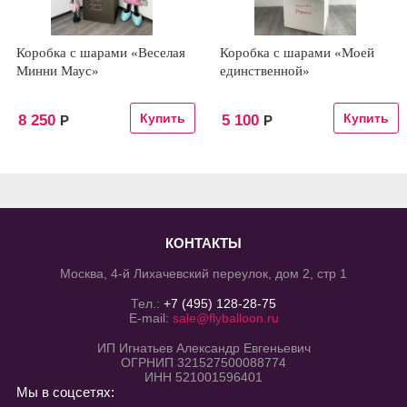
Коробка с шарами «Веселая
Коробка с шарами «Моей
Минни Маус»
единственной»
8 250
5 100
Р
Р
КОНТАКТЫ
Москва, 4-й Лихачевский переулок, дом 2, стр 1
Тел.:
+7 (495) 128-28-75
E-mail:
sale@flyballoon.ru
ИП Игнатьев Александр Евгеньевич
ОГРНИП 321527500088774
ИНН 521001596401
Мы в соцсетях: