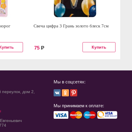
норог
Свеча цифра 3 Грань золото блеск 7см
Св
75
Р
1
Мы в соцсетях:
 переулок, дом 2,
Мы принимаем к оплате:
u
 Евгеньевич
774