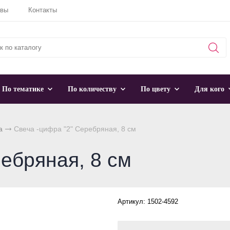
ывы
Контакты
По тематике
По количеству
По цвету
Для кого
а
Свеча -цифра "2" Серебряная, 8 см
ебряная, 8 см
Артикул: 1502-4592