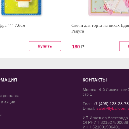
фра "4" 7,6см
Свечи для торта на пиках Еди
Радуга
180
Р
РМАЦИЯ
КОНТАКТЫ
Москва, 4-й Лихачевский
стр 1
и доставка
 и акции
Тел.:
+7 (495) 128-28-75
E-mail:
sale@flyballoon.r
ы
ИП Игнатьев Александр
ОГРНИП 321527500088
ИНН 521001596401