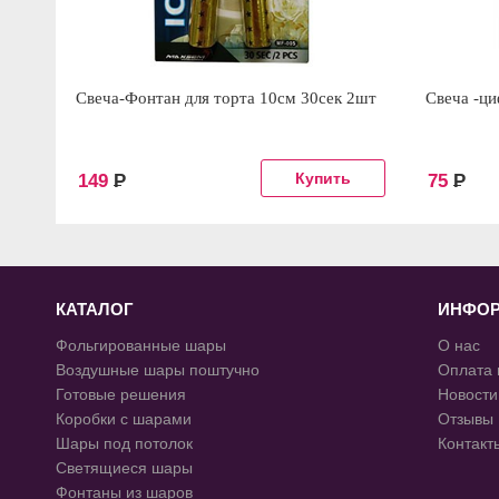
Свеча-Фонтан для торта 10см 30сек 2шт
Свеча -ци
149
Р
75
Р
КАТАЛОГ
ИНФО
Фольгированные шары
О нас
Воздушные шары поштучно
Оплата 
Готовые решения
Новости
Коробки с шарами
Отзывы
Шары под потолок
Контакт
Светящиеся шары
Фонтаны из шаров