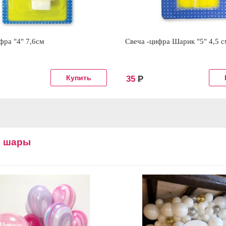
фра "4" 7,6см
Свеча -цифра Шарик "5" 4,5 с
35
Р
е шары