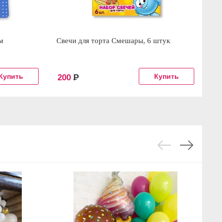
м
Свечи для торта Смешары, 6 штук
Св
200
Р
2