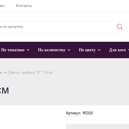
ывы
Контакты
По тематике
По количеству
По цвету
Для кого
а
Свеча -цифра "8" 7,6см
см
Артикул: #5316