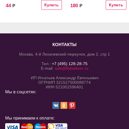
44
180
Р
Р
КОНТАКТЫ
Москва, 4-й Лихачевский переулок, дом 2, стр 1
Тел.:
+7 (495) 128-28-75
E-mail:
sale@flyballoon.ru
ИП Игнатьев Александр Евгеньевич
ОГРНИП 321527500088774
ИНН 521001596401
Мы в соцсетях:
Мы принимаем к оплате: