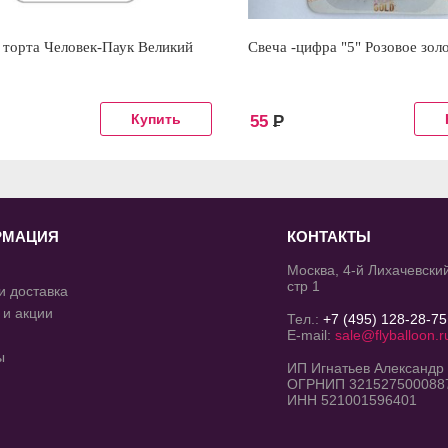
 торта Человек-Паук Великий
Свеча -цифра "5" Розовое зол
55
Р
РМАЦИЯ
КОНТАКТЫ
Москва, 4-й Лихачевский
стр 1
и доставка
 и акции
Тел.:
+7 (495) 128-28-75
E-mail:
sale@flyballoon.r
ы
ИП Игнатьев Александр
ОГРНИП 321527500088
ИНН 521001596401