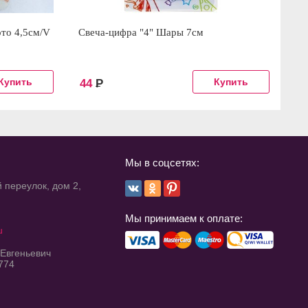
ото 4,5см/V
Свеча-цифра "4" Шары 7см
Св
44
Р
2
Мы в соцсетях:
 переулок, дом 2,
Мы принимаем к оплате:
u
 Евгеньевич
774