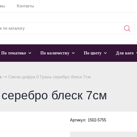
ывы
Контакты
По тематике
По количеству
По цвету
Для кого
а
Свеча цифра 0 Грань серебро блеск 7см
 серебро блеск 7см
Артикул: 1502-5755