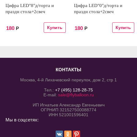
Цифра LED"8"д/торта и
Цифра LED"0"д/торта и
праздн стола+2свеч
праздн стола+2свеч
180
180
Р
Р
КОНТАКТЫ
Москва, 4-й Лихачевский переулок, дом 2, стр 1
Тел.:
+7 (495) 128-28-75
E-mail:
sale@flyballoon.ru
ИП Игнатьев Александр Евгеньевич
ОГРНИП 321527500088774
ИНН 521001596401
Мы в соцсетях: