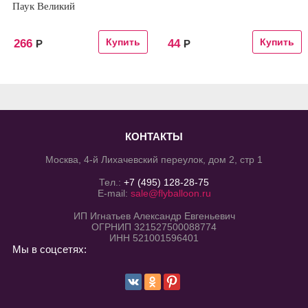
Паук Великий
266
44
Р
Р
КОНТАКТЫ
Москва, 4-й Лихачевский переулок, дом 2, стр 1
Тел.:
+7 (495) 128-28-75
E-mail:
sale@flyballoon.ru
ИП Игнатьев Александр Евгеньевич
ОГРНИП 321527500088774
ИНН 521001596401
Мы в соцсетях: