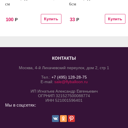
см
6см
100
33
Р
Р
КОНТАКТЫ
Москва, 4-й Лихачевский переулок, дом 2, стр 1
Тел.:
+7 (495) 128-28-75
E-mail:
sale@flyballoon.ru
ИП Игнатьев Александр Евгеньевич
ОГРНИП 321527500088774
ИНН 521001596401
Мы в соцсетях: