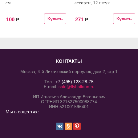
см
ассорти, 12 штук
100
271
Р
Р
КОНТАКТЫ
Москва, 4-й Лихачевский переулок, дом 2, стр 1
Тел.:
+7 (495) 128-28-75
E-mail:
sale@flyballoon.ru
ИП Игнатьев Александр Евгеньевич
ОГРНИП 321527500088774
ИНН 521001596401
Мы в соцсетях: