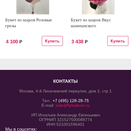
Букет из шаров Розовые
Букет из шаров Вкус
грезы
шампанского
4 100
3 438
Р
Р
КОНТАКТЫ
Москва, 4-й Лихачевский переулок, дом 2, стр 1
Тел.:
+7 (495) 128-28-75
E-mail:
sale@flyballoon.ru
ИП Игнатьев Александр Евгеньевич
ОГРНИП 321527500088774
ИНН 521001596401
Мы в соцсетях: