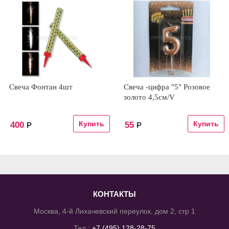
Свеча Фонтан 4шт
Свеча -цифра "5" Розовое
золото 4,5см/V
400
55
Р
Р
КОНТАКТЫ
Москва, 4-й Лихачевский переулок, дом 2, стр 1
Тел.:
+7 (495) 128-28-75