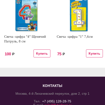
Свеча -цифра "4" Щенячий
Свеча -цифра "1" 7,6см
Патруль, 8 см
100
75
Р
Р
КОНТАКТЫ
Москва, 4-й Лихачевский переулок, дом 2, стр 1
Тел.:
+7 (495) 128-28-75
E-mail:
sale@flyballoon.ru