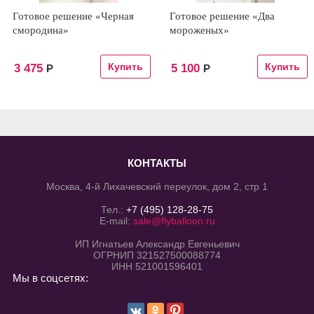
Готовое решение «Черная
Готовое решение «Два
смородина»
мороженых»
3 475
5 100
Р
Р
КОНТАКТЫ
Москва, 4-й Лихачевский переулок, дом 2, стр 1
Тел.:
+7 (495) 128-28-75
E-mail:
sale@flyballoon.ru
ИП Игнатьев Александр Евгеньевич
ОГРНИП 321527500088774
ИНН 521001596401
Мы в соцсетях: