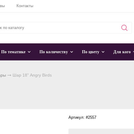
ывы
Контакты
По тематике
По количеству
По цвету
Для кого
ары
Шар 18" Angry Birds
Артикул: #2557