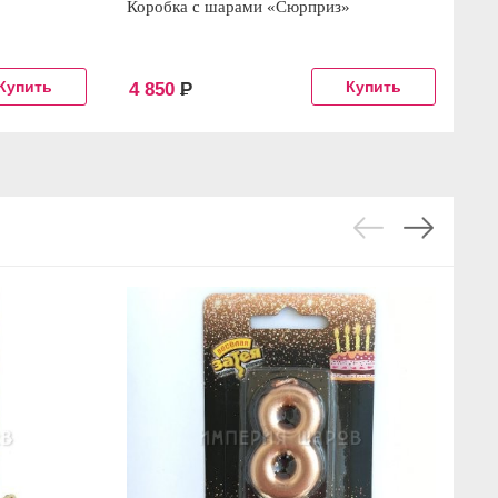
Коробка с шарами «Сюрприз»
Ко
4 850
Р
5