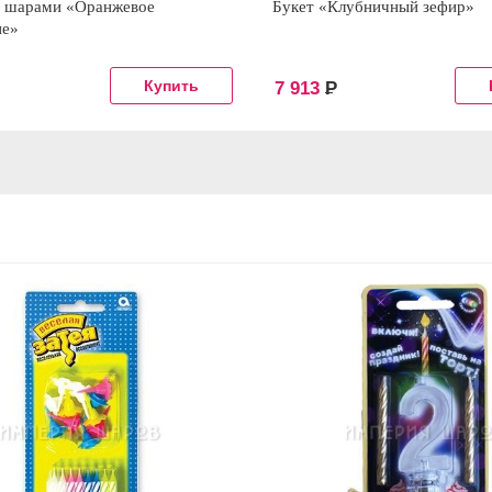
с шарами «Оранжевое
Букет «Клубничный зефир»
ие»
7 913
Р