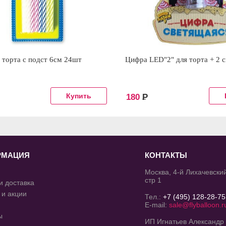
 торта с подст 6см 24шт
Цифра LED"2" для торта + 2 
180
Р
РМАЦИЯ
КОНТАКТЫ
Москва, 4-й Лихачевский
стр 1
и доставка
 и акции
Тел.:
+7 (495) 128-28-75
E-mail:
sale@flyballoon.r
ы
ИП Игнатьев Александр