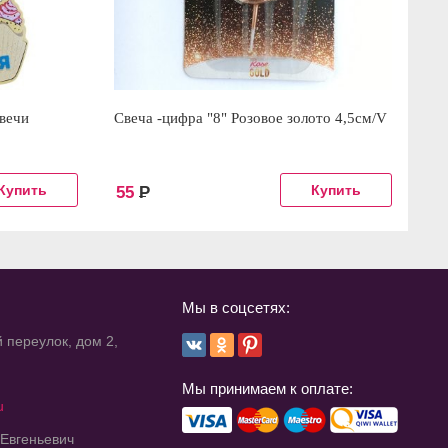
свечи
Свеча -цифра "8" Розовое золото 4,5см/V
Св
55
Р
1
Мы в соцсетях:
 переулок, дом 2,
Мы принимаем к оплате:
u
 Евгеньевич