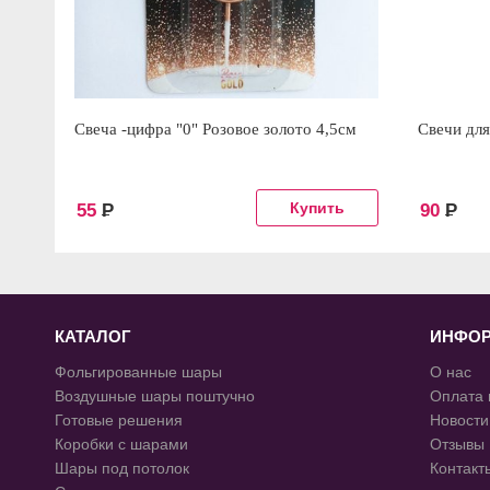
Свеча -цифра "0" Розовое золото 4,5см
Свечи для
55
Р
90
Р
КАТАЛОГ
ИНФО
Фольгированные шары
О нас
Воздушные шары поштучно
Оплата 
Готовые решения
Новости
Коробки с шарами
Отзывы
Шары под потолок
Контакт