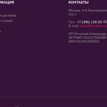
РМАЦИЯ
КОНТАКТЫ
Москва, 4-й Лихачевский
стр 1
и доставка
 и акции
Тел.:
+7 (495) 128-28-75
E-mail:
sale@flyballoon.r
ы
ИП Игнатьев Александр
ОГРНИП 321527500088
ИНН 521001596401