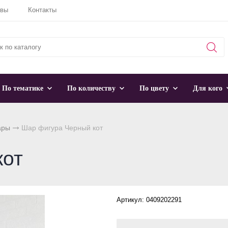
ывы
Контакты
По тематике
По количеству
По цвету
Для кого
ары
Шар фигура Черный кот
кот
Артикул: 0409202291