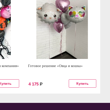
я компания»
Готовое решение «Овца и кошка»
Ша
4 175
Р
7