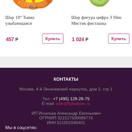
Шар 18" Тыква
Шар фигура цифра 3 Slim
улыбающаяся
Мистик фисташка
457
1 024
Р
Р
КОНТАКТЫ
Москва, 4-й Лихачевский переулок, дом 2, стр 1
Тел.:
+7 (495) 128-28-75
E-mail:
sale@flyballoon.ru
ИП Игнатьев Александр Евгеньевич
ОГРНИП 321527500088774
ИНН 521001596401
Мы в соцсетях: