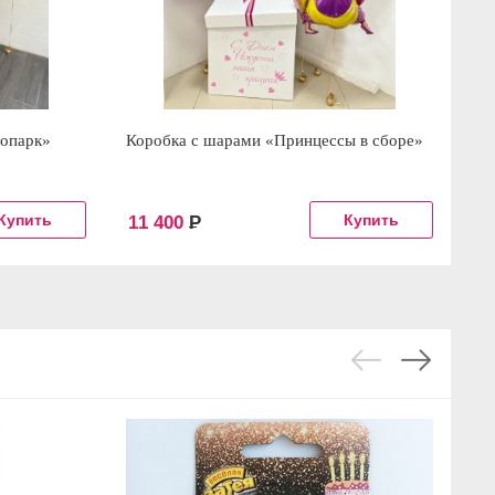
оопарк»
Коробка с шарами «Принцессы в сборе»
Го
ко
11 400
Р
8