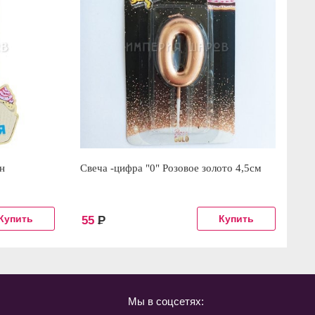
н
Свеча -цифра "0" Розовое золото 4,5см
Св
55
Р
5
Мы в соцсетях: