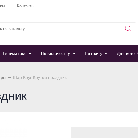
ывы
Контакты
По тематике
По количеству
По цвету
Для кого
ары
Шар Круг Крутой праздник
здник