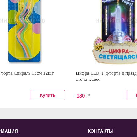
 торта Спираль 13см 12шт
Цифра LED"1"д/торта и празд
стола+2свеч
180
Р
РМАЦИЯ
КОНТАКТЫ