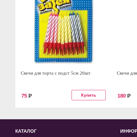
Свечи для торта с подст 5см 20шт
Свечи для
75
Р
180
Р
КАТАЛОГ
ИНФО