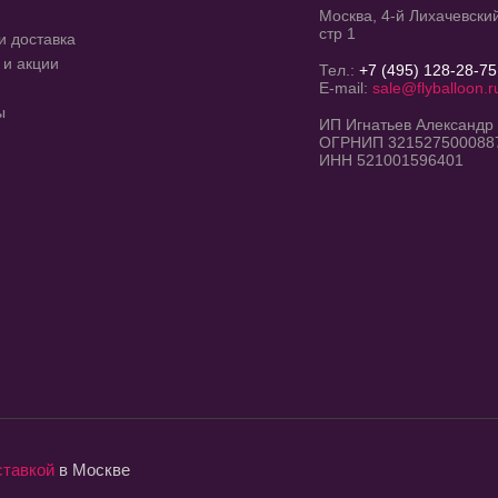
Москва, 4-й Лихачевский
стр 1
и доставка
 и акции
Тел.:
+7 (495) 128-28-75
E-mail:
sale@flyballoon.r
ы
ИП Игнатьев Александр
ОГРНИП 321527500088
ИНН 521001596401
ставкой
в Москве