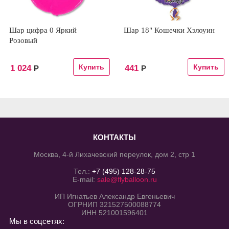
Шар цифра 0 Яркий
Шар 18" Кошечки Хэлоуин
Розовый
1 024
441
Р
Р
КОНТАКТЫ
Москва, 4-й Лихачевский переулок, дом 2, стр 1
Тел.:
+7 (495) 128-28-75
E-mail:
sale@flyballoon.ru
ИП Игнатьев Александр Евгеньевич
ОГРНИП 321527500088774
ИНН 521001596401
Мы в соцсетях: