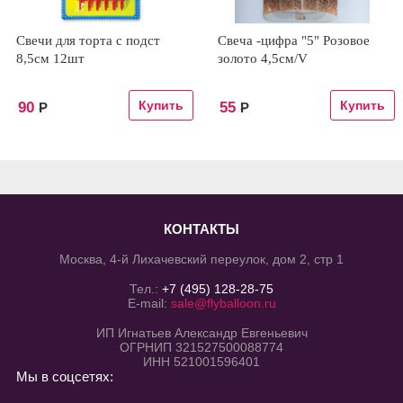
Свечи для торта с подст
Свеча -цифра "5" Розовое
8,5см 12шт
золото 4,5см/V
90
55
Р
Р
КОНТАКТЫ
Москва, 4-й Лихачевский переулок, дом 2, стр 1
Тел.:
+7 (495) 128-28-75
E-mail:
sale@flyballoon.ru
ИП Игнатьев Александр Евгеньевич
ОГРНИП 321527500088774
ИНН 521001596401
Мы в соцсетях: