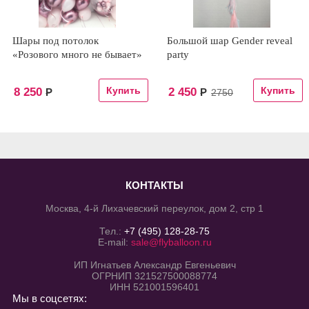
Шары под потолок
Большой шар Gender reveal
«Розового много не бывает»
party
8 250
2 450
Р
Р
2750
КОНТАКТЫ
Москва, 4-й Лихачевский переулок, дом 2, стр 1
Тел.:
+7 (495) 128-28-75
E-mail:
sale@flyballoon.ru
ИП Игнатьев Александр Евгеньевич
ОГРНИП 321527500088774
ИНН 521001596401
Мы в соцсетях: