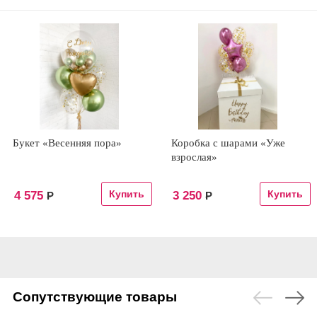
Букет «Весенняя пора»
Коробка с шарами «Уже
взрослая»
4 575
3 250
Р
Р
Сопутствующие товары