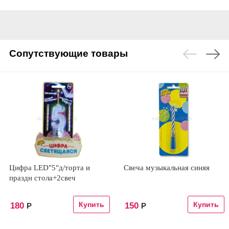
Сопутствующие товары
Цифра LED"5"д/торта и
Свеча музыкальная синяя
праздн стола+2свеч
180
150
Р
Р