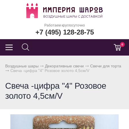
Работаем круглосуточно
+7 (495) 128-28-75
0
Воздушные шары
Декоративные свечи
Свечи для торта
Свеча -цифра "4" Розовое золото 4,5см/V
Свеча -цифра "4" Розовое
золото 4,5см/V