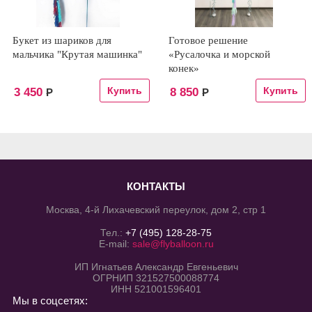
Букет из шариков для
Готовое решение
мальчика "Крутая машинка"
«Русалочка и морской
конек»
3 450
8 850
Р
Р
КОНТАКТЫ
Москва, 4-й Лихачевский переулок, дом 2, стр 1
Тел.:
+7 (495) 128-28-75
E-mail:
sale@flyballoon.ru
ИП Игнатьев Александр Евгеньевич
ОГРНИП 321527500088774
ИНН 521001596401
Мы в соцсетях: