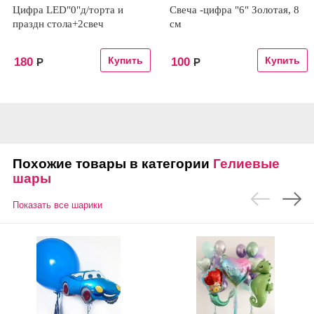
Цифра LED"0"д/торта и
Свеча -цифра "6" Золотая, 8
праздн стола+2свеч
см
180
100
Р
Р
Похожие товары в категории
Гелиевые
шары
Показать все шарики