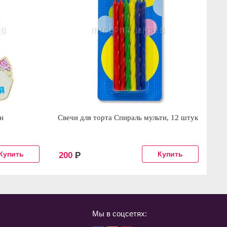
н
Свечи для торта Спираль мульти, 12 штук
Св
200
Р
1
Мы в соцсетях: