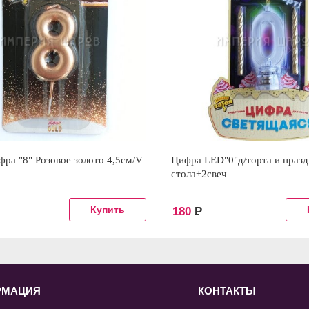
фра "8" Розовое золото 4,5см/V
Цифра LED"0"д/торта и празд
стола+2свеч
180
Р
РМАЦИЯ
КОНТАКТЫ