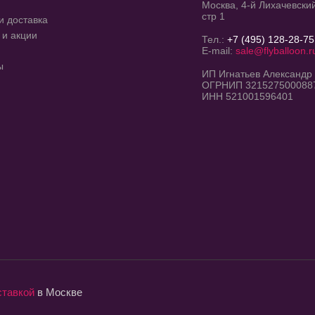
Москва, 4-й Лихачевский
стр 1
и доставка
 и акции
Тел.:
+7 (495) 128-28-75
E-mail:
sale@flyballoon.r
ы
ИП Игнатьев Александр
ОГРНИП 321527500088
ИНН 521001596401
ставкой
в Москве