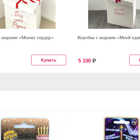
с шарами «Моему сердцу»
Коробка с шарами «Моей еди
5 100
Р