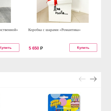
нственной»
Коробка с шарами «Романтика»
Го
5 650
Р
2