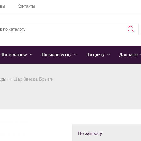
ывы
Контакты
По тематике
По количеству
По цвету
Для кого
ары
Шар Звезда Брызги
По запросу