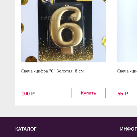
Свеча -цифра "6" Золотая, 8 см
Свеча -ци
100
Р
55
Р
КАТАЛОГ
ИНФО