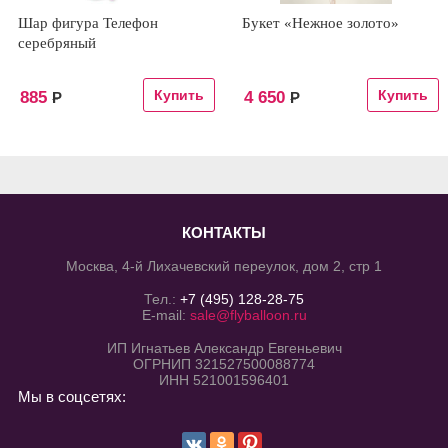
Шар фигура Телефон
Букет «Нежное золото»
серебряный
885
4 650
Р
Р
КОНТАКТЫ
Москва, 4-й Лихачевский переулок, дом 2, стр 1
Тел.:
+7 (495) 128-28-75
E-mail:
sale@flyballoon.ru
ИП Игнатьев Александр Евгеньевич
ОГРНИП 321527500088774
ИНН 521001596401
Мы в соцсетях: