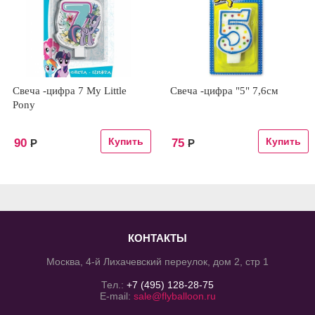
Свеча -цифра 7 My Little
Свеча -цифра "5" 7,6см
Pony
90
75
Р
Р
КОНТАКТЫ
Москва, 4-й Лихачевский переулок, дом 2, стр 1
Тел.:
+7 (495) 128-28-75
E-mail:
sale@flyballoon.ru