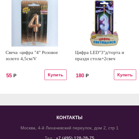
Свеча -цифра "4" Розовое
Цифра LED"3"д/торта и
золото 4,5см/V
праздн стола+2свеч
55
180
Р
Р
КОНТАКТЫ
Москва, 4-й Лихачевский переулок, дом 2, стр 1
Тел.:
+7 (495) 128-28-75