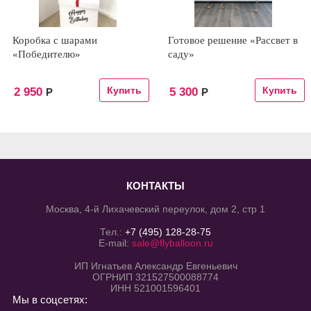
Коробка с шарами
Готовое решение «Рассвет в
«Победителю»
саду»
2 950
5 300
Р
Р
КОНТАКТЫ
Москва, 4-й Лихачевский переулок, дом 2, стр 1
Тел.:
+7 (495) 128-28-75
E-mail:
sale@flyballoon.ru
ИП Игнатьев Александр Евгеньевич
ОГРНИП 321527500088774
ИНН 521001596401
Мы в соцсетях: