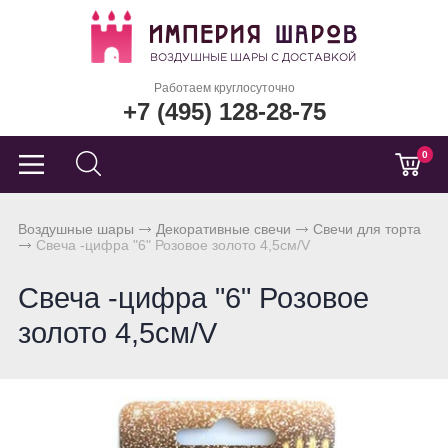
Работаем круглосуточно
+7 (495) 128-28-75
0
Воздушные шары
Декоративные свечи
Свечи для торта
Свеча -цифра "6" Розовое золото 4,5см/V
Свеча -цифра "6" Розовое
золото 4,5см/V