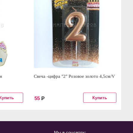
н
Свеча -цифра "2" Розовое золото 4,5см/V
Св
55
Р
1
Мы в соцсетях: