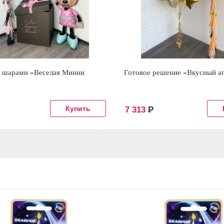
с шарами «Веселая Минни
Готовое решение «Вкусный а
7 313
Р