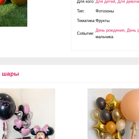
Для кого:
Для детей
,
Для девоч
Тип:
Фотозоны
Тематика:
Фрукты
День рождения
,
День 
Событие:
мальчика
е шары