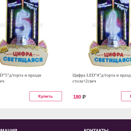
D"5"д/торта и праздн
Цифра LED"4"д/торта и празд
веч
стола+2свеч
180
Р
РМАЦИЯ
КОНТАКТЫ