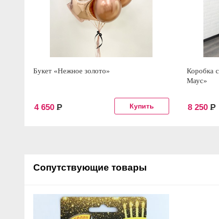
Букет «Нежное золото»
Коробка 
Маус»
4 650
Р
8 250
Р
Сопутствующие товары