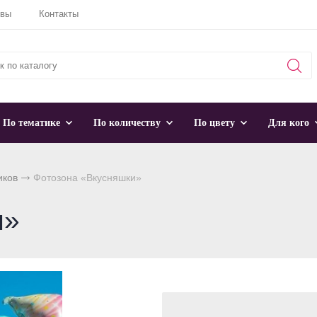
ывы
Контакты
По тематике
По количеству
По цвету
Для кого
иков
Фотозона «Вкусняшки»
и»