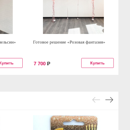
пельсин»
Готовое решение «Розовая фантазия»
Бу
7 700
Р
1