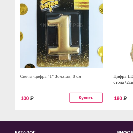
Свеча -цифра "1" Золотая, 8 см
Цифра LE
стола+2с
100
Р
180
Р
КАТАЛОГ
ИНФО