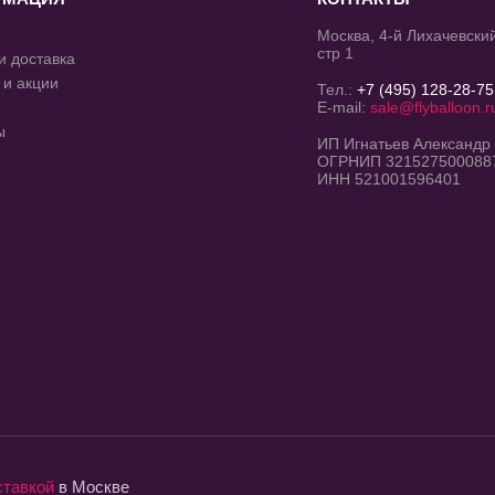
Москва, 4-й Лихачевский
стр 1
и доставка
 и акции
Тел.:
+7 (495) 128-28-75
E-mail:
sale@flyballoon.r
ы
ИП Игнатьев Александр
ОГРНИП 321527500088
ИНН 521001596401
ставкой
в Москве