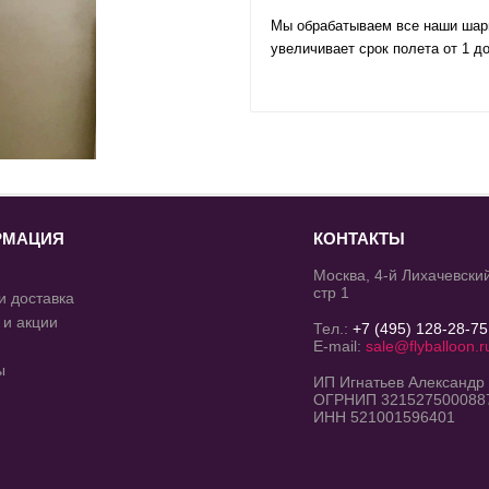
Мы обрабатываем все наши шарик
увеличивает срок полета от 1 до
РМАЦИЯ
КОНТАКТЫ
Москва, 4-й Лихачевский
стр 1
и доставка
 и акции
Тел.:
+7 (495) 128-28-75
E-mail:
sale@flyballoon.r
ы
ИП Игнатьев Александр
ОГРНИП 321527500088
ИНН 521001596401