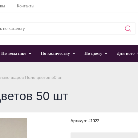
ывы
Контакты
По тематике
По количеству
По цвету
Для кого
лако шаров Поле цветов 50 шт
ветов 50 шт
Артикул: #1922