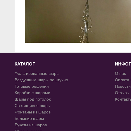
КАТАЛОГ
ИНФО
Фольгированные шары
О нас
Воздушные шары поштучно
Оплата 
Готовые решения
Новости
Коробки с шарами
Отзывы
Шары под потолок
Контакт
Светящиеся шары
Фонтаны из шаров
Большие шары
Букеты из шаров