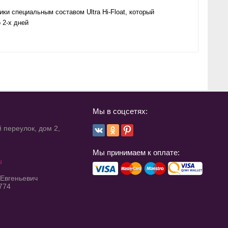
и специальным составом Ultra Hi-Float, который
 2-х дней
Мы в соцсетях:
 переулок, дом 2,
Мы принимаем к оплате:
u
 Евгеньевич
774