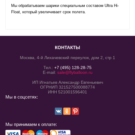
Мы обрабатываем шарики специальным составом Ultra Hi-
Float, который увеличивает срок полета.
КОНТАКТЫ
Москва, 4-й Лихачевский переулок, дом 2, стр 1
Тел.:
+7 (495) 128-28-75
E-mail:
sale@flyballoon.ru
ИП Игнатьев Александр Евгеньевич
ОГРНИП 321527500088774
ИНН 521001596401
Мы в соцсетях:
Мы принимаем к оплате: