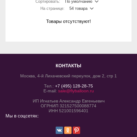
Сортировать:
По умолчанию
На странице:
54 товара
Товары отсутствуют!
КОНТАКТЫ
Москва, 4-й Лихачевский переулок, дом 2, стр 1
Тел.:
+7 (495) 128-28-75
E-mail:
sale@flyballoon.ru
ИП Игнатьев Александр Евгеньевич
ОГРНИП 321527500088774
ИНН 521001596401
Мы в соцсетях: