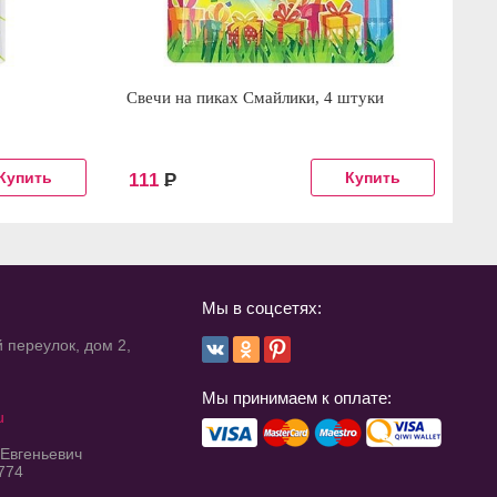
Свечи на пиках Смайлики, 4 штуки
Св
111
Р
8
Мы в соцсетях:
 переулок, дом 2,
Мы принимаем к оплате:
u
 Евгеньевич
774