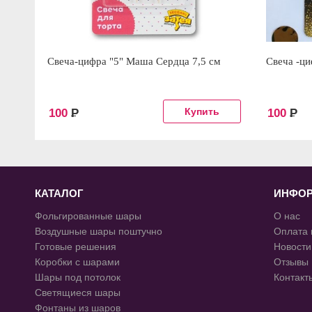
Свеча-цифра "5" Маша Сердца 7,5 см
Свеча -ци
100
Р
100
Р
КАТАЛОГ
ИНФО
Фольгированные шары
О нас
Воздушные шары поштучно
Оплата 
Готовые решения
Новости
Коробки с шарами
Отзывы
Шары под потолок
Контакт
Светящиеся шары
Фонтаны из шаров