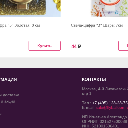
фра "5" Золотая, 8 см
Свеча-цифра "3" Шары 7см
44
Р
РМАЦИЯ
КОНТАКТЫ
Москва, 4-й Лихачевский
стр 1
и доставка
 и акции
Тел.:
+7 (495) 128-28-75
E-mail:
sale@flyballoon.r
ы
ИП Игнатьев Александр
ОГРНИП 321527500088
ИНН 521001596401