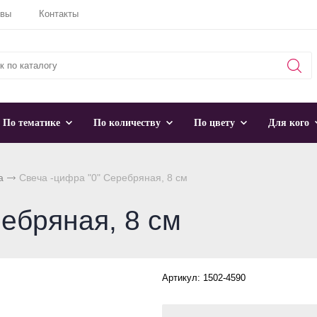
ывы
Контакты
По тематике
По количеству
По цвету
Для кого
а
Свеча -цифра "0" Серебряная, 8 см
ебряная, 8 см
Артикул: 1502-4590