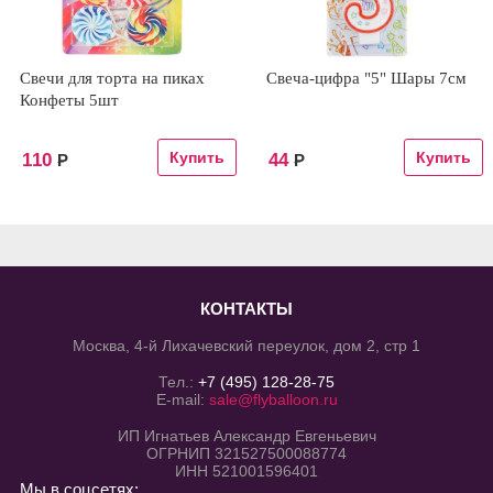
Свечи для торта на пиках
Свеча-цифра "5" Шары 7см
Конфеты 5шт
110
44
Р
Р
КОНТАКТЫ
Москва, 4-й Лихачевский переулок, дом 2, стр 1
Тел.:
+7 (495) 128-28-75
E-mail:
sale@flyballoon.ru
ИП Игнатьев Александр Евгеньевич
ОГРНИП 321527500088774
ИНН 521001596401
Мы в соцсетях: