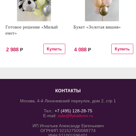
Готовое решение «Милый
Букет «Золотая вишня»
енот»
2 988
4 088
Р
Р
КОНТАКТЫ
Москва, 4-й Лихачевский переулок, дом 2, стр 1
Тел.:
+7 (495) 128-28-75
E-mail:
sale@flyballoon.ru
ИП Игнатьев Александр Евгеньевич
ОГРНИП 321527500088774
ИНН 521001596401