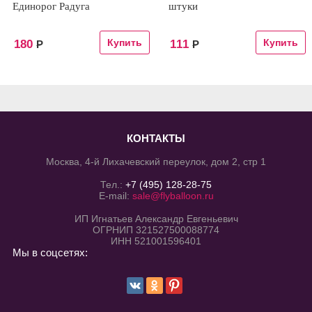
Единорог Радуга
штуки
180
111
Р
Р
КОНТАКТЫ
Москва, 4-й Лихачевский переулок, дом 2, стр 1
Тел.:
+7 (495) 128-28-75
E-mail:
sale@flyballoon.ru
ИП Игнатьев Александр Евгеньевич
ОГРНИП 321527500088774
ИНН 521001596401
Мы в соцсетях: