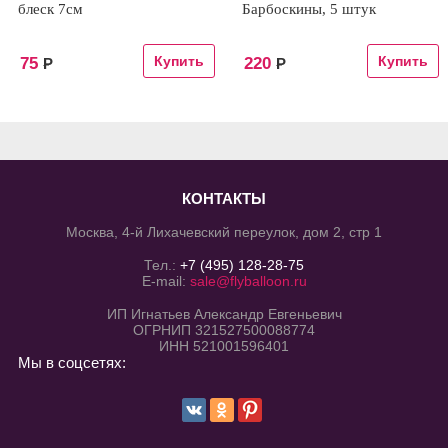
блеск 7см
Барбоскины, 5 штук
75
220
Р
Р
КОНТАКТЫ
Москва, 4-й Лихачевский переулок, дом 2, стр 1
Тел.:
+7 (495) 128-28-75
E-mail:
sale@flyballoon.ru
ИП Игнатьев Александр Евгеньевич
ОГРНИП 321527500088774
ИНН 521001596401
Мы в соцсетях: